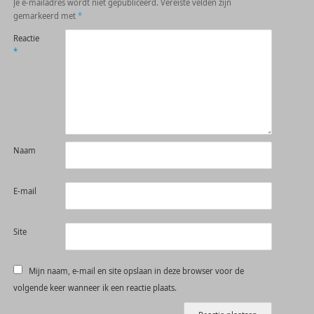
Je e-mailadres wordt niet gepubliceerd.
Vereiste velden zijn
gemarkeerd met
*
Reactie
*
Naam
E-mail
Site
Mijn naam, e-mail en site opslaan in deze browser voor de
volgende keer wanneer ik een reactie plaats.