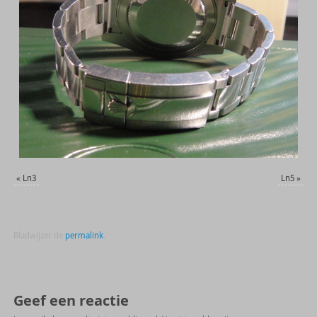
«
Ln3
Ln5
»
Bladwijzer de
permalink
.
Geef een reactie