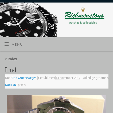
MENU
«
Rolex
Ln4
Door
Rob Groenewegen
|
Gepubliceerd
13 november 2017
|
Volledige grootte is
640 × 480
pixels